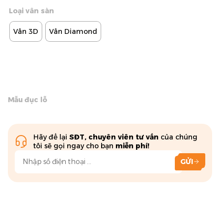
Loại vân sàn
Vân 3D
Vân Diamond
Mẫu đục lỗ
Hãy để lại
SĐT, chuyên viên tư vấn
của chúng
tôi sẽ gọi ngay cho bạn
miễn phí!
GỬI