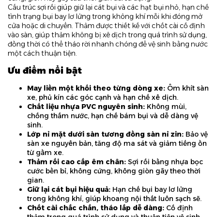
Cấu trúc sợi rối giúp giữ lại cát bụi và các hạt bụi nhỏ, hạn chế
tình trạng bụi bay lơ lửng trong không khí mỗi khi đóng mở
cửa hoặc di chuyển. Thảm được thiết kế với chốt cài cố định
vào sàn, giúp thảm không bị xê dịch trong quá trình sử dụng,
đồng thời có thể tháo rời nhanh chóng để vệ sinh bằng nước
một cách thuận tiện.
Ưu điểm nổi bật
May liền một khối theo từng dòng xe
:
Ôm khít sàn
xe, phủ kín các góc cạnh và hạn chế xê dịch.
Chất liệu nhựa PVC nguyên sinh
:
Không mùi,
chống thấm nước, hạn chế bám bụi và dễ dàng vệ
sinh.
Lớp nỉ mặt dưới sàn tương đồng sàn nỉ zin
:
Bảo vệ
sàn xe nguyên bản, tăng độ ma sát và giảm tiếng ồn
từ gầm xe.
Thảm rối cao cấp êm chân
:
Sợi rối bằng nhựa bọc
cước bền bỉ, không cứng, không giòn gãy theo thời
gian.
Giữ lại cát bụi hiệu quả
:
Hạn chế bụi bay lơ lửng
trong không khí, giúp khoang nội thất luôn sạch sẽ.
Chốt cài chắc chắn, tháo lắp dễ dàng
:
Cố định
thảm trong quá trình sử dụng và thuận tiện vệ sinh