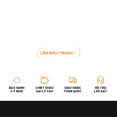
LÊN ĐẦU TRANG
BẢO HÀNH
CHIẾT KHẤU
GIAO HÀNG
HỖ TRỢ
2-3 NĂM
ĐẠI LÝ CAO
TOÀN QUỐC
LẮP ĐẶT