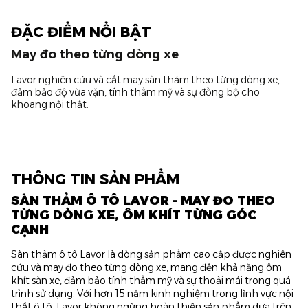
ĐẶC ĐIỂM NỔI BẬT
May đo theo từng dòng xe
Lavor nghiên cứu và cắt may sàn thảm theo từng dòng xe,
đảm bảo độ vừa vặn, tính thẩm mỹ và sự đồng bộ cho
khoang nội thất.
THÔNG TIN SẢN PHẨM
SÀN THẢM Ô TÔ LAVOR – MAY ĐO THEO
TỪNG DÒNG XE, ÔM KHÍT TỪNG GÓC
CẠNH
Sàn thảm ô tô Lavor là dòng sản phẩm cao cấp được nghiên
cứu và may đo theo từng dòng xe, mang đến khả năng ôm
khít sàn xe, đảm bảo tính thẩm mỹ và sự thoải mái trong quá
trình sử dụng. Với hơn 15 năm kinh nghiệm trong lĩnh vực nội
thất ô tô, Lavor không ngừng hoàn thiện sản phẩm dựa trên