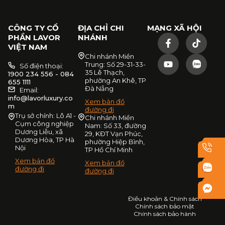
CÔNG TY CỔ
ĐỊA CHỈ CHI
MẠNG XÃ HỘI
PHẦN LAVOR
NHÁNH
VIỆT NAM
Chi nhánh Miền
Trung: Số 29-31-33-
Số điện thoại:
35 Lê Thạch,
1900 234 556 - 084
phường An Khê, TP
655 1111
Đà Nẵng
Email:
info@lavorluxury.co
Xem bản đồ
m
đường đi
Trụ sở chính: Lô A1 -
Chi nhánh Miền
Cụm công nghiệp
Nam: Số 33, đường
Dương Liễu, xã
29, KĐT Vạn Phúc,
Dương Hòa, TP Hà
phường Hiệp Bình,
Nội
TP Hồ Chí Minh
Xem bản đồ
Xem bản đồ
đường đi
đường đi
Điều khoản & Chính sách
Chính sách bảo mật
Chính sách bảo hành