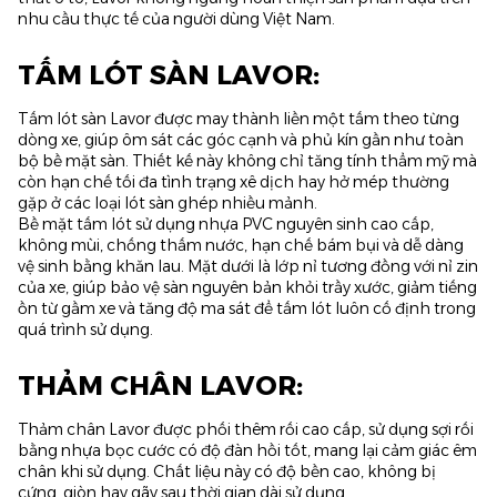
nhu cầu thực tế của người dùng Việt Nam.
TẤM LÓT SÀN LAVOR:
Tấm lót sàn Lavor được may thành liền một tấm theo từng
dòng xe, giúp ôm sát các góc cạnh và phủ kín gần như toàn
bộ bề mặt sàn. Thiết kế này không chỉ tăng tính thẩm mỹ mà
còn hạn chế tối đa tình trạng xê dịch hay hở mép thường
gặp ở các loại lót sàn ghép nhiều mảnh.
Bề mặt tấm lót sử dụng nhựa PVC nguyên sinh cao cấp,
không mùi, chống thấm nước, hạn chế bám bụi và dễ dàng
vệ sinh bằng khăn lau. Mặt dưới là lớp nỉ tương đồng với nỉ zin
của xe, giúp bảo vệ sàn nguyên bản khỏi trầy xước, giảm tiếng
ồn từ gầm xe và tăng độ ma sát để tấm lót luôn cố định trong
quá trình sử dụng.
THẢM CHÂN LAVOR:
Thảm chân Lavor được phối thêm rối cao cấp, sử dụng sợi rối
bằng nhựa bọc cước có độ đàn hồi tốt, mang lại cảm giác êm
chân khi sử dụng. Chất liệu này có độ bền cao, không bị
cứng, giòn hay gãy sau thời gian dài sử dụng.