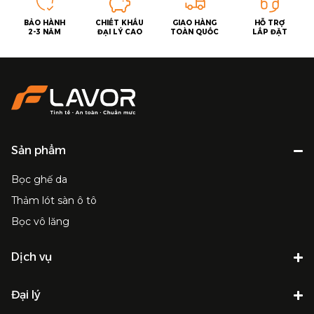
BẢO HÀNH
CHIẾT KHẤU
GIAO HÀNG
HỖ TRỢ
2-3 NĂM
ĐẠI LÝ CAO
TOÀN QUỐC
LẮP ĐẶT
Sản phẩm
Bọc ghế da
Thảm lót sàn ô tô
Bọc vô lăng
Dịch vụ
Đại lý