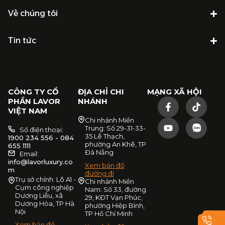
Về chúng tôi
Tin tức
CÔNG TY CỔ
ĐỊA CHỈ CHI
MẠNG XÃ HỘI
PHẦN LAVOR
NHÁNH
VIỆT NAM
Chi nhánh Miền
Trung: Số 29-31-33-
Số điện thoại:
35 Lê Thạch,
1900 234 556 - 084
phường An Khê, TP
655 1111
Đà Nẵng
Email:
info@lavorluxury.co
Xem bản đồ
m
đường đi
Trụ sở chính: Lô A1 -
Chi nhánh Miền
Cụm công nghiệp
Nam: Số 33, đường
Dương Liễu, xã
29, KĐT Vạn Phúc,
Dương Hòa, TP Hà
phường Hiệp Bình,
Nội
TP Hồ Chí Minh
Xem bản đồ