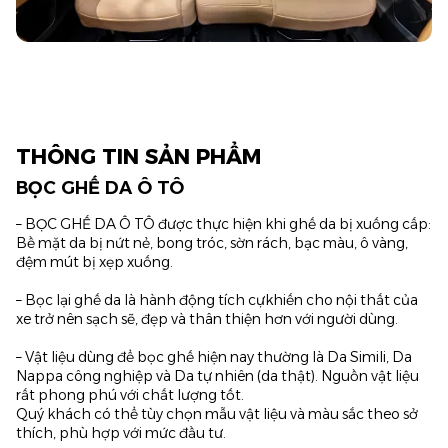
THÔNG TIN SẢN PHẨM
BỌC GHẾ DA Ô TÔ
– BỌC GHẾ DA Ô TÔ được thực hiện khi ghế da bị xuống cấp:
Bề mặt da bị nứt nẻ, bong tróc, sờn rách, bạc màu, ô vàng,
đệm mút bị xẹp xuống.
– Bọc lại ghế da là hành động tích cựkhiến cho nội thất của
xe trở nên sạch sẽ, đẹp và thân thiện hơn với người dùng.
– Vật liệu dùng để bọc ghế hiện nay thường là Da Simili, Da
Nappa công nghiệp và Da tự nhiên (da thật). Nguồn vật liệu
rất phong phú với chất lượng tốt.
Quý khách có thể tùy chọn mẫu vật liệu và màu sắc theo sở
thích, phù hợp với mức đầu tư.