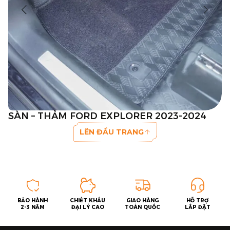
SÀN – THẢM FORD EXPLORER 2023-2024
LÊN ĐẦU TRANG
BẢO HÀNH
CHIẾT KHẤU
GIAO HÀNG
HỖ TRỢ
2-3 NĂM
ĐẠI LÝ CAO
TOÀN QUỐC
LẮP ĐẶT