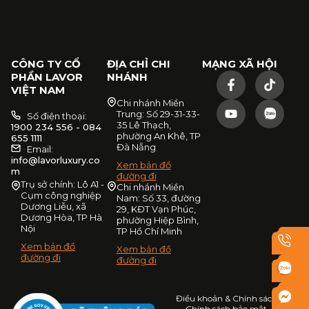
CÔNG TY CỔ
ĐỊA CHỈ CHI
MẠNG XÃ HỘI
PHẦN LAVOR
NHÁNH
VIỆT NAM
Chi nhánh Miền
Trung: Số 29-31-33-
Số điện thoại:
35 Lê Thạch,
1900 234 556 - 084
phường An Khê, TP
655 1111
Đà Nẵng
Email:
info@lavorluxury.co
Xem bản đồ
m
đường đi
Trụ sở chính: Lô A1 -
Chi nhánh Miền
Cụm công nghiệp
Nam: Số 33, đường
Dương Liễu, xã
29, KĐT Vạn Phúc,
Dương Hòa, TP Hà
phường Hiệp Bình,
Nội
TP Hồ Chí Minh
Xem bản đồ
Xem bản đồ
đường đi
đường đi
Điều khoản & Chính sách
Chính sách bảo mật