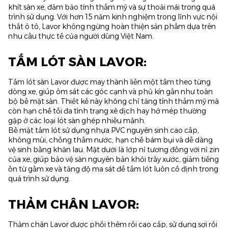
khít sàn xe, đảm bảo tính thẩm mỹ và sự thoải mái trong quá
trình sử dụng. Với hơn 15 năm kinh nghiệm trong lĩnh vực nội
thất ô tô, Lavor không ngừng hoàn thiện sản phẩm dựa trên
nhu cầu thực tế của người dùng Việt Nam.
TẤM LÓT SÀN LAVOR:
Tấm lót sàn Lavor được may thành liền một tấm theo từng
dòng xe, giúp ôm sát các góc cạnh và phủ kín gần như toàn
bộ bề mặt sàn. Thiết kế này không chỉ tăng tính thẩm mỹ mà
còn hạn chế tối đa tình trạng xê dịch hay hở mép thường
gặp ở các loại lót sàn ghép nhiều mảnh.
Bề mặt tấm lót sử dụng nhựa PVC nguyên sinh cao cấp,
không mùi, chống thấm nước, hạn chế bám bụi và dễ dàng
vệ sinh bằng khăn lau. Mặt dưới là lớp nỉ tương đồng với nỉ zin
của xe, giúp bảo vệ sàn nguyên bản khỏi trầy xước, giảm tiếng
ồn từ gầm xe và tăng độ ma sát để tấm lót luôn cố định trong
quá trình sử dụng.
THẢM CHÂN LAVOR:
Thảm chân Lavor được phối thêm rối cao cấp, sử dụng sợi rối