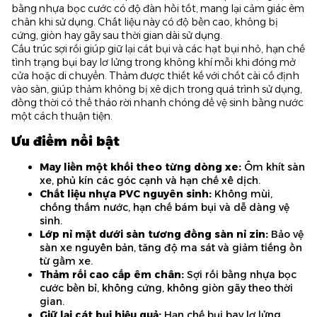
bằng nhựa bọc cước có độ đàn hồi tốt, mang lại cảm giác êm
chân khi sử dụng. Chất liệu này có độ bền cao, không bị
cứng, giòn hay gãy sau thời gian dài sử dụng.
Cấu trúc sợi rối giúp giữ lại cát bụi và các hạt bụi nhỏ, hạn chế
tình trạng bụi bay lơ lửng trong không khí mỗi khi đóng mở
cửa hoặc di chuyển. Thảm được thiết kế với chốt cài cố định
vào sàn, giúp thảm không bị xê dịch trong quá trình sử dụng,
đồng thời có thể tháo rời nhanh chóng để vệ sinh bằng nước
một cách thuận tiện.
Ưu điểm nổi bật
May liền một khối theo từng dòng xe
:
Ôm khít sàn
xe, phủ kín các góc cạnh và hạn chế xê dịch.
Chất liệu nhựa PVC nguyên sinh
:
Không mùi,
chống thấm nước, hạn chế bám bụi và dễ dàng vệ
sinh.
Lớp nỉ mặt dưới sàn tương đồng sàn nỉ zin
:
Bảo vệ
sàn xe nguyên bản, tăng độ ma sát và giảm tiếng ồn
từ gầm xe.
Thảm rối cao cấp êm chân
:
Sợi rối bằng nhựa bọc
cước bền bỉ, không cứng, không giòn gãy theo thời
gian.
Giữ lại cát bụi hiệu quả
:
Hạn chế bụi bay lơ lửng