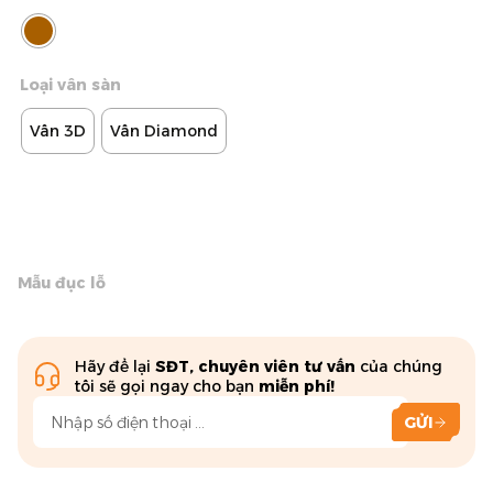
Loại vân sàn
Vân 3D
Vân Diamond
Mẫu đục lỗ
Hãy để lại
SĐT, chuyên viên tư vấn
của chúng
tôi sẽ gọi ngay cho bạn
miễn phí!
GỬI