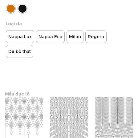
Loại da
Nappa Lux
Nappa Eco
Milan
Regera
Da bò thật
Mẫu đục lỗ