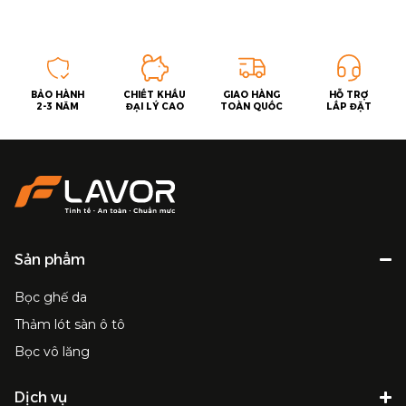
BẢO HÀNH
CHIẾT KHẤU
GIAO HÀNG
HỖ TRỢ
2-3 NĂM
ĐẠI LÝ CAO
TOÀN QUỐC
LẮP ĐẶT
Sản phẩm
Bọc ghế da
Thảm lót sàn ô tô
Bọc vô lăng
Dịch vụ