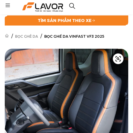
TÌM SẢN PHẨM THEO XE
/
/
BỌC GHẾ DA
BỌC GHẾ DA VINFAST VF3 2025