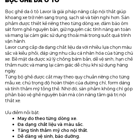
BỌC GHẾ DA Ô TÔ
Bọc ghế da ô tô Lavor là giải pháp nâng cấp nội thất giúp
khoang xe trở nên sang trọng, sạch sẽ và tiện nghi hơn. Sản
phẩm được thiết kế riêng theo từng dòng xe, đảm bảo ôm
sát form ghế nguyên bản, giữ nguyên các tính năng an toàn
và mang lại cảm giác sử dụng thoải mái trong suốt quá trình
vận hành.
Lavor cung cấp đa dạng chất liệu da với nhiều lựa chọn màu
sắc và kiểu phối, đáp ứng nhu cầu cá nhân hóa của từng chủ
xe. Bề mặt da được xử lý chống bám bẩn, dễ vệ sinh, hạn chế
thấm nước và mang lại cảm giác dễ chịu khi sử dụng hàng
ngày.
Từng bộ ghế được cắt may theo quy chuẩn riêng cho từng
mẫu xe, chú trọng độ hoàn thiện của đường chỉ, form dáng
và tính thẩm mỹ tổng thể. Nhờ đó, sản phẩm không chỉ góp
phần bảo vệ ghế nguyên bản mà còn nâng tầm giá trị nội
thất xe.
Ưu điểm nổi bật:
May đo theo từng dòng xe.
Đa dạng chất liệu và màu sắc.
Tăng tính thẩm mỹ cho nội thất.
Dễ dàng vệ sinh, bảo dưỡng.