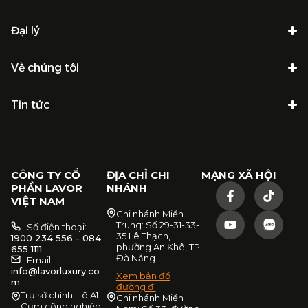
Đại lý
Về chúng tôi
Tin tức
CÔNG TY CỔ
ĐỊA CHỈ CHI
MẠNG XÃ HỘI
PHẦN LAVOR
NHÁNH
VIỆT NAM
Chi nhánh Miền
Trung: Số 29-31-33-
Số điện thoại:
35 Lê Thạch,
1900 234 556 - 084
phường An Khê, TP
655 1111
Đà Nẵng
Email:
info@lavorluxury.co
Xem bản đồ
m
đường đi
Trụ sở chính: Lô A1 -
Chi nhánh Miền
Cụm công nghiệp