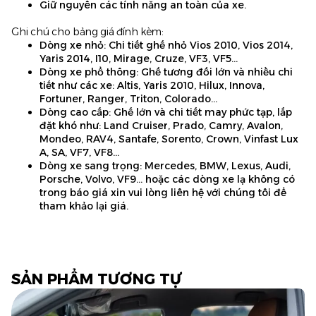
Giữ nguyên các tính năng an toàn của xe.
Ghi chú cho bảng giá đính kèm:
Dòng xe nhỏ: Chi tiết ghế nhỏ Vios 2010, Vios 2014,
Yaris 2014, I10, Mirage, Cruze, VF3, VF5…
Dòng xe phổ thông: Ghế tương đối lớn và nhiều chi
tiết như các xe: Altis, Yaris 2010, Hilux, Innova,
Fortuner, Ranger, Triton, Colorado…
Dòng cao cấp: Ghế lớn và chi tiết may phức tạp, lắp
đặt khó như: Land Cruiser, Prado, Camry, Avalon,
Mondeo, RAV4, Santafe, Sorento, Crown, Vinfast Lux
A, SA, VF7, VF8…
Dòng xe sang trọng: Mercedes, BMW, Lexus, Audi,
Porsche, Volvo, VF9… hoặc các dòng xe lạ không có
trong báo giá xin vui lòng liên hệ với chúng tôi để
tham khảo lại giá.
SẢN PHẨM TƯƠNG TỰ